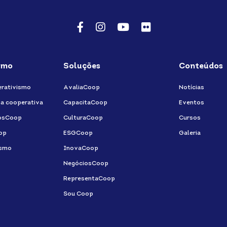
Facebook
Instagram
Youtube
Flicker
smo
Soluções
Conteúdos
rativismo
AvaliaCoop
Notícias
a cooperativa
CapacitaCoop
Eventos
osCoop
CulturaCoop
Cursos
op
ESGCoop
Galeria
ismo
InovaCoop
NegóciosCoop
RepresentaCoop
Sou Coop