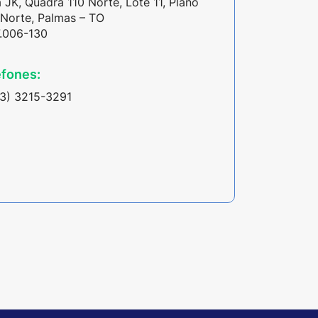
 JK, Quadra 110 Norte, Lote 11, Plano
 Norte, Palmas – TO
7.006-130
fones:
63) 3215-3291