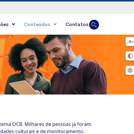
Busca
ções
Conteúdos
Contatos
Digite duas ou mai
tema OCB. Milhares de pessoas já foram
vidades culturais e de monitoramento.