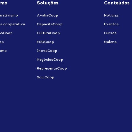
smo
Soluções
Conteúdos
rativismo
AvaliaCoop
Notícias
a cooperativa
CapacitaCoop
Eventos
osCoop
CulturaCoop
Cursos
op
ESGCoop
Galeria
ismo
InovaCoop
NegóciosCoop
RepresentaCoop
Sou Coop