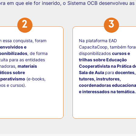
a em que ele for inserido, o Sistema OCB desenvolveu as s
2
3
 essa conquista, foram
Na plataforma EAD
envolvidos e
CapacitaCoop, também for
ponibilizados
, de forma
disponibilizados
cursos e
tuita para as entidades
trilhas sobre Educação
madoras,
materiais
Cooperativista na Prática d
áticos sobre
Sala de Aula
para
docentes,
perativismo
(e-books,
tutores, instrutores,
eos e cursos).
coordenadoras educaciona
e interessados na temática.